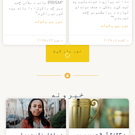
ده - نه یوازې د خوندیتوب په
"PRISM ماته د ملاتړ څخه
لټه کې، بلکې د هدف موندلو
ډیر څه راکړل - دا ماته یوه
لپاره د براعظمونو څخه
کورنۍ راکړه."
تیریدو."”
نور یی ولوله
نور یی ولوله
د اګست ۷، ۲۰۲۵
د جون ۲۴، ۲۰۲۵
نور بار کړئ
خبرونه
د ۲۰۲۳ آیلا چیپټر پرو
د راتلونکي د رڼا