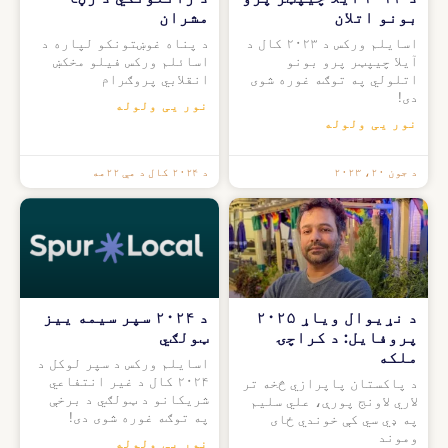
بونو اتلان
مشران
اسایلم ورکس د ۲۰۲۳ کال د
د پناه غوښتونکو لپاره د
آیلا چیپټر پرو بونو
اسائلم ورکس فیلو مخکښ
اتلولي په توګه غوره شوی
انقلابي پروګرام
دی!
نور یی ولوله
نور یی ولوله
د جون ۲۰، ۲۰۲۳
د ۲۰۲۴ کال د مې ۲۲مه
د نړیوال ویاړ ۲۰۲۵
د ۲۰۲۴ سپر سیمه ییز
پروفایل: د کراچۍ
ټولګي
ملکه
اسایلم ورکس د سپر لوکل د
۲۰۲۴ کال د غیر انتفاعي
د پاکستان پاپرازي څخه تر
شریکانو د ټولګي د برخې
لاري لاونج پورې، علي سلیم
په توګه غوره شوی دی!
په ډي سي کې خوندي ځای
وموند
نور یی ولوله