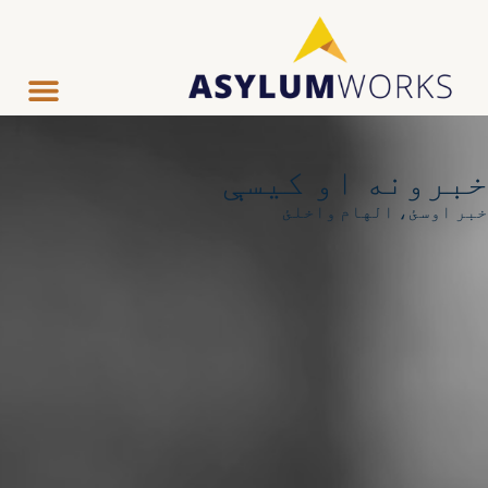
خبرونه او کیسې
خبر اوسئ، الهام واخلئ