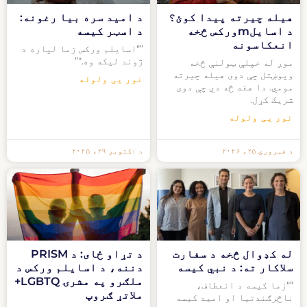
هیله چیرته پیدا کوئ؟
د امید سره بیا رغونه:
د اسایلmورکس څخه
د اسټر کیسه
انعکاسونه
“"اسایلم ورکس زما لپاره د
ژوند لیکه وه."”
موږ له خپلې ټولنې څخه
وپوښتل چې دوی هیله چیرته
نور یی ولوله
مومي. دا هغه څه دي چې دوی
شریک کړل.
نور یی ولوله
د فبروري ۲۵، ۲۰۲۶
د اکتوبر ۲۹، ۲۰۲۵
له کډوال څخه د سفارت
د تړاو ځای: د PRISM
سلاکار ته: د نبي کیسه
دننه، د اسایلم ورکس د
ملګرو په مشرۍ LGBTQ+
“"زما کیسه د انعطاف،
ملاتړ ګروپ
ناڅرګندتیا او امید کیسه