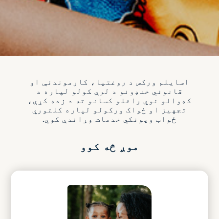
اسایلم ورکس د روغتیا، کارموندنې او
قانوني خنډونو د لرې کولو لپاره د
کډوالو نوي راغلو کسانو ته د زده کړې،
تجهیز او ځواک ورکولو لپاره کلتوري
ځواب ویونکي خدمات وړاندې کوي.
موږ څه کوو