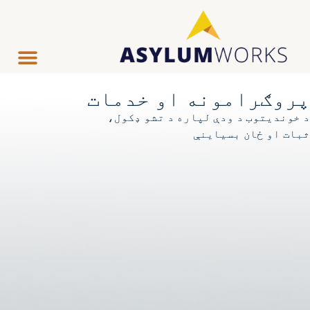
پروګرامونه او خدمات
د خوندیتوب د ودې لپاره د تشو ډکول،
ثبات او ځان بسیاینې