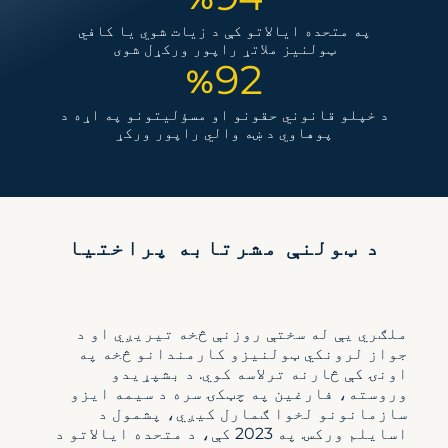
په متحده ایالاتو کې د زیات شوي یا کافي
ټولنیز ملاتړ راپور ورکړل شوی
9
2
%
د خپلو قانوني حقونو او مسؤلیتونو په اړه د
پوهاوي د ښه والي راپور ورکړ
د ټولنې مشرتابه پراختیا
ملګري یې له سختې روزنې څخه تیریږي او د
جواز لرونکي ټولنیزو کارمندانو څخه په
اونۍ کې څارنه ترلاسه کوي. د بشپړیدو
وروسته، فارغین په چټکۍ سره د سیمه ایزو
سازمانونو لخوا ګمارل کیږي، پشمول د
اسایلم ورکس. په 2023 کې، د متحده ایالاتو د