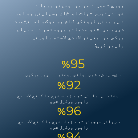
پورې - موږ د هر مراجعینو بریا د
خوندیتوب، ثبات او ځان بسیاینې په لور
د یو معنی لرونکي ګام په توګه لمانځو. د
شپږو میاشتو خدماتو وروسته، د اسایلم
ورکس مراجعینو لاندې لاسته راوړنې
راپور کړې:
9
5
%
د ښه یا ښه شوي رواني روغتیا راپور ورکړی
9
2
%
روغتیا پاملرنې ته د زیات شوي یا کافي لاسرسي
راپور ورکړل شوی
9
6
%
د ټولنې سرچینو ته د زیات شوي یا کافي لاسرسي
راپور ورکړل شوی
9
4
%