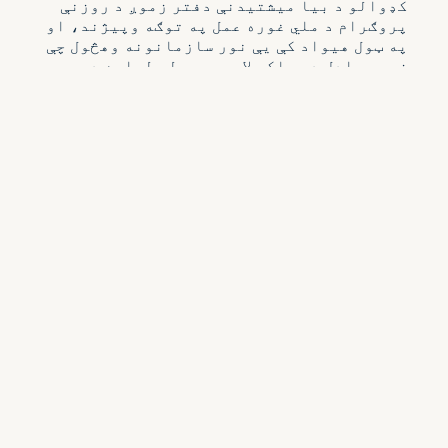
کډوالو د بیا میشتیدنې دفتر زموږ د روزنې
پروګرام د ملي غوره عمل په توګه وپیژند، او
په ټول هیواد کې یې نور سازمانونه وهڅول چې
زموږ ماډل د مسلکي لارو جوړولو لپاره د یوې
لارې په توګه غوره کړي پداسې حال کې چې
کلتوري او ژبني پلوه مناسب ملاتړ چمتو کوي.
د ټولنې مشران څه ډول ښکاري؟
د ۲۰۲۴ کال په دوبي کې، اسیلم ورکس زموږ د
دریم ټولګي ملګري فارغ کړل چې زموږ د دندې
پر مهال د نوښتګر روزنیز پروګرام کې د ګډون