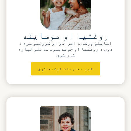
روغتیا او هوساینه
اسایلم ورکس د افرادو او کورنیو سره د
دوی د روغتیا او خوندیتوب ساتلو لپاره
کار کوي.
نور معلومات ترلاسه کړئ