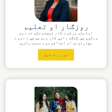
روزګار او تعلیم
اسایلم ورکس د کار غوښتونکو ته درس
ورکوي چې څنګه داسې کار ومومي چې د دوی د
مهارتونو او اهدافو سره سمون ولري.
نور زده کړئ