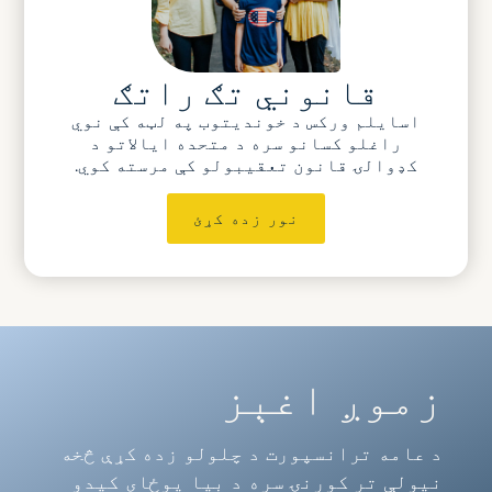
قانوني تګ راتګ
اسایلم ورکس د خوندیتوب په لټه کې نوي
راغلو کسانو سره د متحده ایالاتو د
کډوالۍ قانون تعقیبولو کې مرسته کوي.
نور زده کړئ
زموږ اغېز
د عامه ترانسپورت د چلولو زده کړې څخه
نیولې تر کورنۍ سره د بیا یوځای کیدو