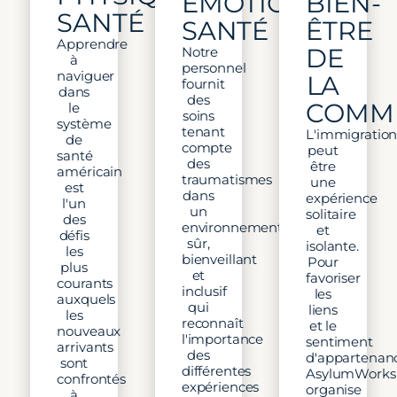
ÉMOTIONNEL
BIEN-
SANTÉ
SANTÉ
ÊTRE
Apprendre
DE
Notre
à
personnel
naviguer
LA
fournit
dans
des
COMM
le
soins
système
tenant
L'immigratio
de
compte
peut
santé
des
être
américain
traumatismes
une
est
dans
expérience
l'un
un
solitaire
des
environnement
et
défis
sûr,
isolante.
les
bienveillant
Pour
plus
et
favoriser
courants
inclusif
les
auxquels
qui
liens
les
reconnaît
et le
nouveaux
l'importance
sentiment
arrivants
des
d'appartenan
sont
différentes
AsylumWorks
confrontés
expériences
organise
à