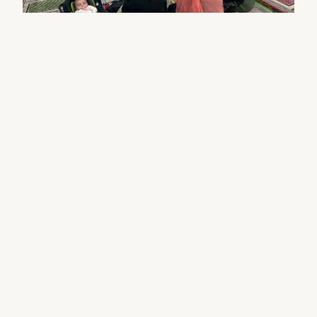
Construire la communauté et
Résilience pour les mères afghanes
Être parent dans un nouveau pays peut s'avérer
difficile, en particulier lorsque
séparés des systèmes
de soutien traditionnels. En réponse à cette
situation,
AsylumWorks a piloté un nouveau
groupe de bien-être communautaire pour les
Afghans.
mères élevant des enfants aux États-Unis.
Avec l'aide d'un thérapeute familial et d'un coach
parental, les participants ont appris des stratégies
parentales positives conçues pour les aider, eux-
mêmes et les membres de leur famille, à faire face
à l'adversité et à l'incertitude.