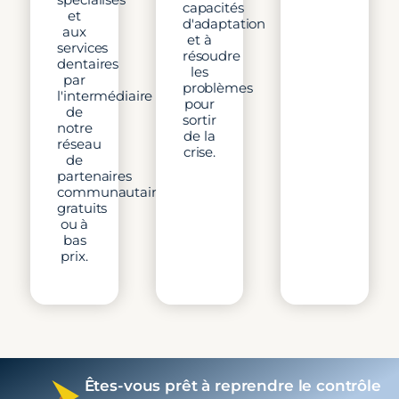
capacités
et
d'adaptation
aux
et à
services
résoudre
dentaires
les
par
problèmes
l'intermédiaire
pour
de
sortir
notre
de la
réseau
crise.
de
partenaires
communautaires
gratuits
ou à
bas
prix.
Êtes-vous prêt à reprendre le contrôle