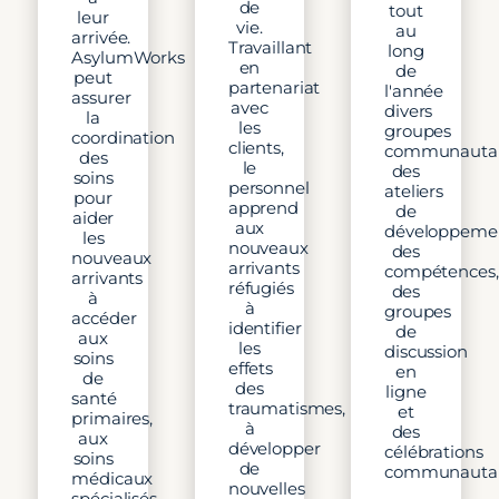
de
tout
leur
vie.
au
arrivée.
Travaillant
long
AsylumWorks
en
de
peut
partenariat
l'année
assurer
avec
divers
la
les
groupes
coordination
clients,
communautai
des
le
des
soins
personnel
ateliers
pour
apprend
de
aider
aux
développeme
les
nouveaux
des
nouveaux
arrivants
compétences,
arrivants
réfugiés
des
à
à
groupes
accéder
identifier
de
aux
les
discussion
soins
effets
en
de
des
ligne
santé
traumatismes,
et
primaires,
à
des
aux
développer
célébrations
soins
de
communautai
médicaux
nouvelles
spécialisés