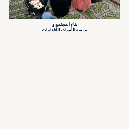
بناء المجتمع و
مرونة الأمهات الأفغانيات
قد تكون الأبوة والأمومة في بلد جديد أمراً صعباً، خاصة عندما
منفصلة عن أنظمة الدعم التقليدية. ورداً على ذلك,
قامت
منظمة AsylumWorks بتجربة مجموعة جديدة للصحة
المجتمعية للأفغان
الأمهات اللواتي يربين أطفالهن في الولايات
المتحدة بقيادة طفل و
المعالج الأسري ومدرب التربية الأسرية
تعلم المشاركون استراتيجيات التربية الإيجابية المصممة
لمساعدة أنفسهم وأفراد أسرهم على التعامل مع الشدائد وعدم
اليقين.
دعنا نبقى
على اتصال!