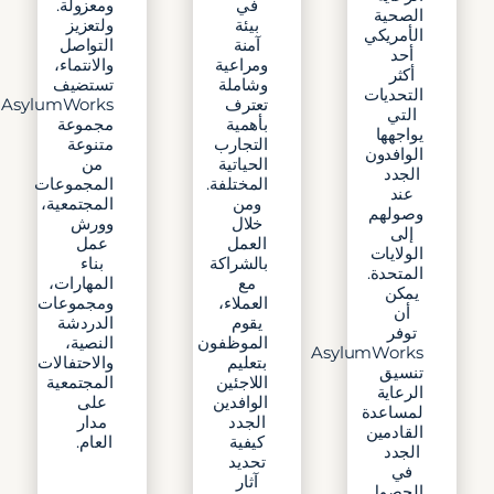
في
ومعزولة.
الصحية
بيئة
ولتعزيز
الأمريكي
آمنة
التواصل
أحد
ومراعية
والانتماء،
أكثر
وشاملة
تستضيف
التحديات
تعترف
AsylumWorks
التي
بأهمية
مجموعة
يواجهها
التجارب
متنوعة
الوافدون
الحياتية
من
الجدد
المختلفة.
المجموعات
عند
ومن
المجتمعية،
وصولهم
خلال
وورش
إلى
العمل
عمل
الولايات
بالشراكة
بناء
المتحدة.
مع
المهارات،
يمكن
العملاء،
ومجموعات
أن
يقوم
الدردشة
توفر
الموظفون
النصية،
AsylumWorks
بتعليم
والاحتفالات
تنسيق
اللاجئين
المجتمعية
الرعاية
الوافدين
على
لمساعدة
الجدد
مدار
القادمين
كيفية
العام.
الجدد
تحديد
في
آثار
الحصول