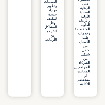
الصدمات
على
وتطوير
الرعاية
مهارات
الصحية
جديدة
الأولية
للتكيف
والرعاية
وحل
الطبية
المشاكل
المتخصصة
للخروج
وخدمات
من
طب
الأزمات.
الأسنان
من
خلال
شبكتنا
من
الشركاء
المجتمعيين
المجانيين
أو
منخفضي
التكلفة.