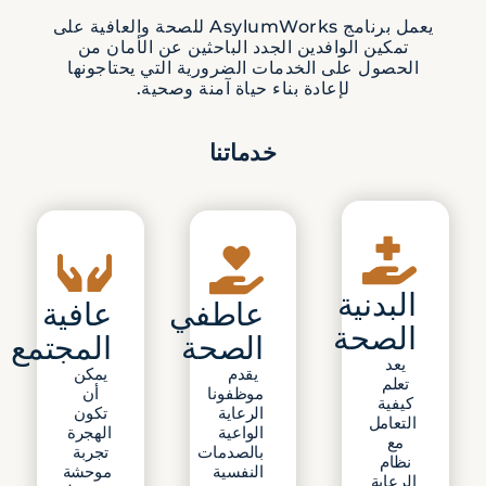
يعمل برنامج AsylumWorks للصحة والعافية على
تمكين الوافدين الجدد الباحثين عن الأمان من
الحصول على الخدمات الضرورية التي يحتاجونها
لإعادة بناء حياة آمنة وصحية.
خدماتنا
البدنية
عاطفي
عافية
الصحة
الصحة
المجتمع
يعد
يقدم
يمكن
تعلم
موظفونا
أن
كيفية
الرعاية
تكون
التعامل
الواعية
الهجرة
مع
بالصدمات
تجربة
نظام
النفسية
موحشة
الرعاية