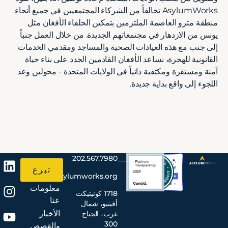
AsylumWorks تحالفاً من الشركاء المجتمعيين في جميع أنحاء
منطقة مترو العاصمة الملتزمين بتمكين الحلفاء الأفغان مثل
يونس من الازدهار في مجتمعاتهم الجديدة. من خلال العمل جنباً
إلى جنب مع هذه العيادات الصحية والمساجد ومقدمي الخدمات
القانونية للهجرة، نساعد الأفغان القادمين الجدد على بناء حياة
آمنة ومستقرة ومكتفية ذاتياً في الولايات المتحدة - محولين وعد
اللجوء إلى واقع بداية جديدة.
202.567.7980
تبرع
info@asylumworks.org
معلومات
1718 كونيتيكت
عنا
أفينيو، شمال
الأخبار
غرب، الجناح
300
والقصص