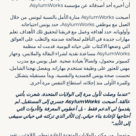
أن أخبره أحد أصدقائه عن مؤسسة AsylumWorks.
أصبحت AsylumWorks منارة الأمل بالنسبة ليونس. من خلال
العمل مع موظفي AsylumWorks، حدد يونس احتياجاته
وأولوياته. حدد أهدافه وعمل مع فريقنا لتحقيق تلك الأهداف. تعلم
مهارات جديدة في التأقلم لمعالجة صدمته والتغلب على العوائق
التي وضعها الاكتئاب على حياته اليومية. قدمت له منظمة
AsylumWorks مساعدة نقدية لشراء البقالة والملابس، وجهاز
كمبيوتر محمول، واتصالاً بعيادة صحية. عمل يونس مع مدرب
مهني للعثور على وظيفة تستخدم مهاراته. وبفضل نهجنا الشامل،
تحسنت صحة يونس الجسدية والنفسية، وبدأ مستقبله يتشكل.
وللمرة الأولى منذ إجلائه، استطاع التنفس مرة أخرى.
"عندما وصلت لأول مرة إلى الولايات المتحدة، شعرت بأنني
عالقة. أصبحت AsylumWorks جسري إلى المستقبل. لم
يقدموا لي الدعم فقط - بل أعطوني المعرفة والأدوات التي
أحتاجها لإعادة بناء حياتي. إن الأثر الذي تركته في حياتي سيبقى
إلى الأبد."
وبتمويل من مكتب الولايات المتحدة لإعادة توطين اللاجئين، تقود