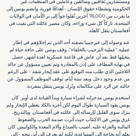
ومستشارين ثقافيين وسائقين وعاملين في المنظمات غير
الحكومية ونشطاء حقوق الإنسان - أهدافًا فورية. وانضم يونس إلى
ما يقرب من 76,000 آخرين نُقلوا جواً إلى بر الأمان في الولايات
المتحدة، تاركاً كل شيء وراءه، وكان مصير عائلته التي بقيت في
أفغانستان يثقل كاهله.
عند وصوله إلى فيرجينيا بصفته أحد الذين تم إجلاؤهم في إطار
عملية "عملية الترحيب بالحلفاء"، وقف يونس على حافة حياة لم
يتخيلها قط. بعد أن عاش في قاعدة عسكرية لعدة أشهر، حصل
في نهاية المطاف على إذن بالمغادرة وتم تعيين مسؤول عن حالة
اللاجئين الذي طلب منه التوقيع على عقد إيجار شقة - على الرغم
من عدم وجود دخل. وبعد ستة أيام، توقف الموظف المسؤول عن
حالته عن الرد على مكالماته وتُرِك يونس يتنقل بمفرده.
استخدم يونس مدخراته لشراء سيارة وبدأ القيادة لدى أوبر. كان
يونس يقود السيارة طوال اليوم لكن أجره بالكاد يغطي الإيجار ولم
يترك سوى القليل لإرساله إلى عائلته في أفغانستان. وبالتدريج،
غرق يونس في الاكتئاب حيث أثرت صدمة الحرب والضغوط
المالية والعزلة عليه. أصيب بالصداع وآلام المعدة والكوابيس. كان
يعلم أنه بحاجة إلى المساعدة، لكنه لم يعرف إلى أين يتجه - إلى